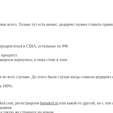
учше всего. Только тут есть нюанс, редирект нужно ставить прав
 продвигаться в США, остальные по РФ.
 процент)
запросы вернулись, и пока стоят в топе
е во всех случаях. До этого были случаи когда ставили редирект 
на 100%.
ukof.com, регистрируем
barsukof.ru
или какой-то другой, но с тем
 домене
 на такую же страницу на новом