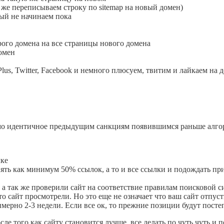
так же переписываем строку по sitemap на новый домен)
ый не начинаем пока
арого домена на все страницы нового домена
домен
lus, Twitter, Facebook и немного плюсуем, твитим и лайкаем на 
ьмо идентичное предыдущим санкциям появившимся раньше алгор
лке
ять как минимум 50% ссылок, а то и все ссылки и подождать при
а так же проверили сайт на соответствие правилам поисковой с
о сайт просмотрели. Но это еще не означает что ваш сайт отпуст
мерно 2-3 недели. Если все ок, то прежние позиции будут посте
ле того как сайту становится лучше, все делать по чуть чуть и 