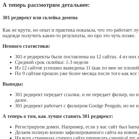
А теперь рассмотрим детальнее:
301 редирект или склейка домена
Как не крути, но опыт и практика показала, что это работает л
надежде получить какие-то результаты, но про это чуть позже.
Немного статистики:
301-е редиректы были поставлены на 12 сайтах. 4 из них
Средний срок склейки: 1-3 недели
Из 12 сайтов успешно выведены 11 (как по мне не плохой
По 9 сайтам прошло уже более месяца после того как все 
Выводы:
301 редирект передает ссылки, и не передает фильтр, но н
далее.
301 редирект работает с фильтром Goolge Penguin, но не 
А теперь о том, как лучше ставить 301 редирект:
Регистрируем домен. Например, если у вас сайт был bars
Делаем полную копию зафильтрованного сайта на новом
На всех страницах старого сайта прописать canonical тег