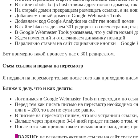
В файле robots. txt (в host ставим адрес нового домена, 
На старый домен прекращаем размещать ссылки, а на нов
Добавляем новый домен в Google Webmaster Tools
Добавляем код Google Analytics на сайт где новый домен
В файле htaccess делаем 301 редирект со всех страниц ст
В Google Webmaster Tools указываем, что у сайта новый 
Ждем изменений и отслеживаем динамику позиций
Паралельно ставим на сайт социальные кнопки – Google P
Вот примерно такой процесс у нас с 301 редиректом.
Съем ссылок и подача на пересмотр
Я подавал на пересмотр только после того как приходило пис
Ближе к делу, что и как делать:
Логинимся в Google Webmaster Tools и переходим по ссы
Перед тем как писать письмо на пересмотр необходимо сн
или в – 200, то вам по сути все равно.
В письме на пересмотр пишем, что мы устранили ссылки, 
Дальше через примерно 3-14 дней придет письмо о том, чт
После того как пришло такое письмо опять ожидание, при
ВАЖНО:
не размещать активно ссылки на сайт сразу пос