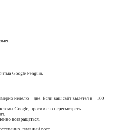
домен
итма Google Penguin.
мерно неделю – две. Если ваш сайт вылетел в – 100
истемы Google, просим его пересмотреть.
ит.
пенно возвращаться.
постепенно, плавный рост.