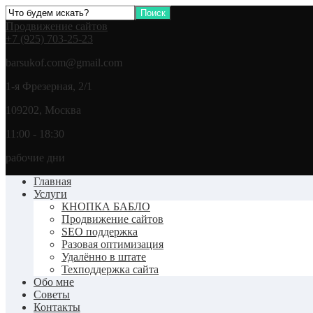
Продвижение сайтов
+7 (925) 703-25-23
barsukof.com@gmail.com
1-я Фрезерная, 2/1
109202, Москва
11:00 - 18:30
рабочие дни
Главная
Услуги
КНОПКА БАБЛО
Продвижение сайтов
SEO поддержка
Разовая оптимизация
Удалённо в штате
Техподдержка сайта
Обо мне
Советы
Контакты