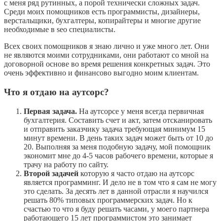
с меня ряд рутинных, а порой технически сложных задач.
Среди моих помощников есть программисты, дизайнеры,
верстальщики, бухгалтеры, копирайтеры и многие другие
необходимые в seo специалисты.
Всех своих помощников я знаю лично и уже много лет. Они
не являются моими сотрудниками, они работают со мной на
договорной основе во время решения конкретных задач. Это
очень эффективно и финансово выгодно моим клиентам.
Что я отдаю на аутсорс?
Первая задача.
На аутсорсе у меня всегда первичная
бухгалтерия. Составить счет и акт, затем отсканировать
и отправить заказчику задача требующая минимум 15
минут времени. В день таких задач может быть от 10 до
20. Выполняя за меня подобную задачу, мой помощник
экономит мне до 4-5 часов рабочего времени, которые я
трачу на работу по сайту.
Второй задачей
которую я часто отдаю на аутсорс
является программинг. И дело не в том что я сам не могу
это сделать. За десять лет в данной отрасли я научился
решать 80% типовых программерских задач. Но к
счастью то что я буду решать часами, у моего партнера
работающего 15 лет программистом это занимает