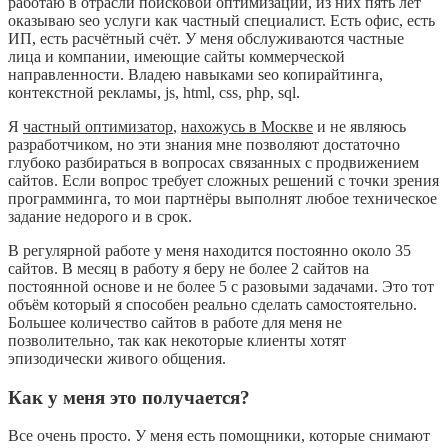
работаю в отрасли поисковой оптимизации, из них пять лет
оказываю seo услуги как частный специалист. Есть офис, есть
ИП, есть расчётный счёт. У меня обслуживаются частные
лица и компании, имеющие сайты коммерческой
направленности. Владею навыками seo копирайтинга,
контекстной рекламы, js, html, css, php, sql.
Я
частный оптимизатор
,
нахожусь в Москве
и не являюсь
разработчиком, но эти знания мне позволяют достаточно
глубоко разбираться в вопросах связанных с продвижением
сайтов. Если вопрос требует сложных решений с точки зрения
программинга, то мои партнёры выполнят любое техническое
задание недорого и в срок.
В регулярной работе у меня находится постоянно около 35
сайтов. В месяц в работу я беру не более 2 сайтов на
постоянной основе и не более 5 с разовыми задачами. Это тот
объём который я способен реально сделать самостоятельно.
Большее количество сайтов в работе для меня не
позволительно, так как некоторые клиенты хотят
эпизодически живого общения.
Как у меня это получается?
Все очень просто. У меня есть помощники, которые снимают