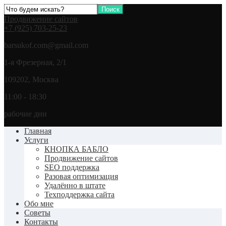
Продвижение сайтов
+7 (925) 703-25-23
barsukof.com@gmail.com
1-я Фрезерная, 2/1
109202, Москва
11:00 - 18:30
рабочие дни
Главная
Услуги
КНОПКА БАБЛО
Продвижение сайтов
SEO поддержка
Разовая оптимизация
Удалённо в штате
Техподдержка сайта
Обо мне
Советы
Контакты