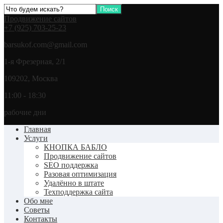
Продвижение сайтов
+7 (925) 703-25-23
barsukof.com@gmail.com
1-я Фрезерная, 2/1
109202, Москва
11:00 - 18:30
рабочие дни
Главная
Услуги
КНОПКА БАБЛО
Продвижение сайтов
SEO поддержка
Разовая оптимизация
Удалённо в штате
Техподдержка сайта
Обо мне
Советы
Контакты