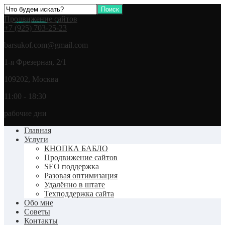
Продвижение сайтов
+7 (925) 703-25-23
barsukof.com@gmail.com
1-я Фрезерная, 2/1
109202, Москва
11:00 - 18:30
рабочие дни
Главная
Услуги
КНОПКА БАБЛО
Продвижение сайтов
SEO поддержка
Разовая оптимизация
Удалённо в штате
Техподдержка сайта
Обо мне
Советы
Контакты