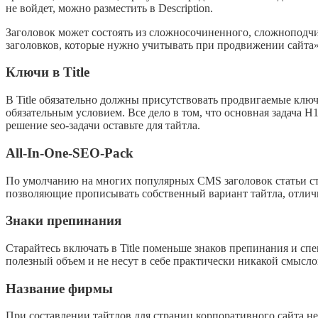
не войдет, можно разместить в Description.
Заголовок может состоять из сложносочиненного, сложноподчи
заголовков, которые нужно учитывать при продвижении сайта». 
Ключи в Title
В Title обязательно должны присутствовать продвигаемые ключи
обязательным условием. Все дело в том, что основная задача
решение seo-задачи оставьте для тайтла.
All-In-One-SEO-Pack
По умолчанию на многих популярных CMS заголовок статьи стан
позволяющие прописывать собственный вариант тайтла, отличн
Знаки препинания
Старайтесь включать в Title поменьше знаков препинания и с
полезный объем и не несут в себе практически никакой смысло
Название фирмы
При составлении тайтлов для страниц корпоративного сайта н