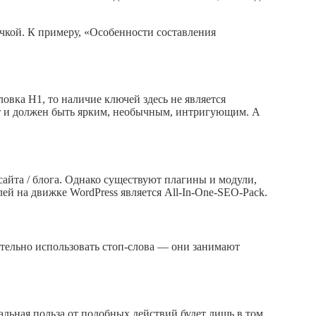
чкой. К примеру, «Особенности составления
овка H1, то наличие ключей здесь не является
жет и должен быть ярким, необычным, интригующим. А
айта / блога. Однако существуют плагины и модули,
й на движке WordPress является All-In-One-SEO-Pack.
ательно использовать стоп-слова — они занимают
льная польза от подобных действий будет лишь в том