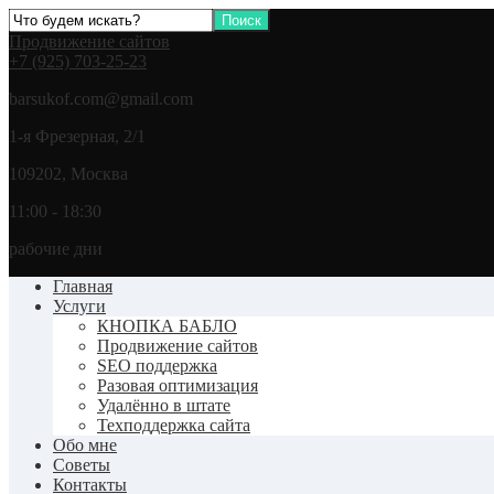
Продвижение сайтов
+7 (925) 703-25-23
barsukof.com@gmail.com
1-я Фрезерная, 2/1
109202, Москва
11:00 - 18:30
рабочие дни
Главная
Услуги
КНОПКА БАБЛО
Продвижение сайтов
SEO поддержка
Разовая оптимизация
Удалённо в штате
Техподдержка сайта
Обо мне
Советы
Контакты