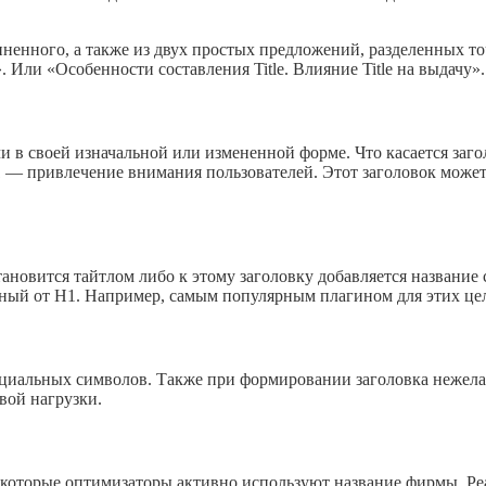
ненного, а также из двух простых предложений, разделенных то
Или «Особенности составления Title. Влияние Title на выдачу».
 в своей изначальной или измененной форме. Что касается загол
 H1 — привлечение внимания пользователей. Этот заголовок мо
овится тайтлом либо к этому заголовку добавляется название с
ый от H1. Например, самым популярным плагином для этих целе
пециальных символов. Также при формировании заголовка нежел
вой нагрузки.
екоторые оптимизаторы активно используют название фирмы. Реа