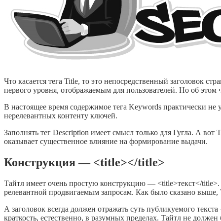
Что касается тега Title, то это непосредственный заголовок стр
первого уровня, отображаемым для пользователей. Но об этом 
В настоящее время содержимое тега Keywords практически не 
нерелевантных контенту ключей.
Заполнять тег Description имеет смысл только для Гугла. А вот
оказывает существенное влияние на формирование выдачи.
Конструкция — <title></title>
Тайтл имеет очень простую конструкцию — <title>текст</title>.
релевантной продвигаемым запросам. Как было сказано выше, Ti
А заголовок всегда должен отражать суть публикуемого текста 
краткость, естественно, в разумных пределах. Тайтл не долже