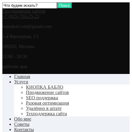
Продвижение сайтов
+7 (925) 703-25-23
barsukof.com@gmail.com
1-я Фрезерная, 2/1
109202, Москва
11:00 - 18:30
рабочие дни
Главная
Услуги
КНОПКА БАБЛО
Продвижение сайтов
SEO поддержка
Разовая оптимизация
Удалённо в штате
Техподдержка сайта
Обо мне
Советы
Контакты