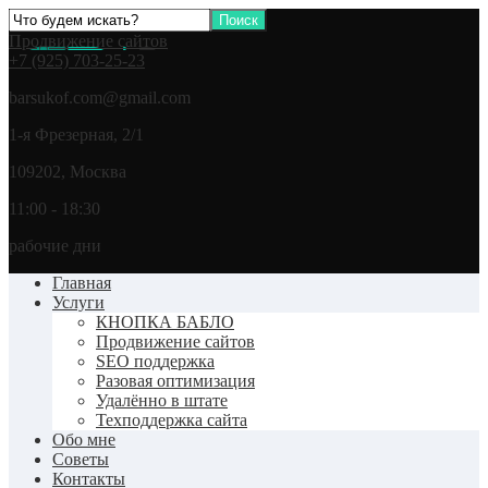
Продвижение сайтов
+7 (925) 703-25-23
barsukof.com@gmail.com
1-я Фрезерная, 2/1
109202, Москва
11:00 - 18:30
рабочие дни
Главная
Услуги
КНОПКА БАБЛО
Продвижение сайтов
SEO поддержка
Разовая оптимизация
Удалённо в штате
Техподдержка сайта
Обо мне
Советы
Контакты