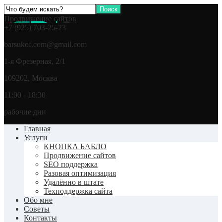
Продвижение сайтов
+7 (925) 703-25-23
barsukof.com@gmail.com
1-я Фрезерная, 2/1
109202, Москва
11:00 - 18:30
рабочие дни
Главная
Услуги
КНОПКА БАБЛО
Продвижение сайтов
SEO поддержка
Разовая оптимизация
Удалённо в штате
Техподдержка сайта
Обо мне
Советы
Контакты