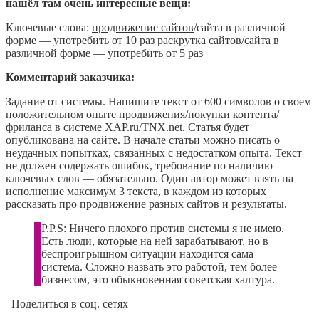
нашёл там очень интересные вещи:
Ключевые слова:
продвижение сайтов
/сайта в различной
форме — употребить от 10 раз раскрутка сайтов/сайта в
различной форме — употребить от 5 раз
Комментарий заказчика:
Задание от системы. Напишите текст от 600 символов о своем
положительном опыте продвижения/покупки контента/
фриланса в системе XAP.ru/TNX.net. Статья будет
опубликована на сайте. В начале статьи можно писать о
неудачных попытках, связанных с недостатком опыта. Текст
не должен содержать ошибок, требование по наличию
ключевых слов — обязательно. Один автор может взять на
исполнение максимум 3 текста, в каждом из которых
рассказать про продвижение разных сайтов и результаты.
P.P.S: Ничего плохого против системы я не имею.
Есть люди, которые на ней зарабатывают, но в
беспроигрышном ситуации находится сама
система. Сложно назвать это работой, тем более
бизнесом, это обыкновенная советская халтура.
Поделиться в соц. сетях