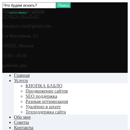
Продвижение сайтов
+7 (925) 703-25-23
barsukof.com@gmail.com
1-я Фрезерная, 2/1
109202, Москва
11:00 - 18:30
рабочие дни
Главная
Услуги
КНОПКА БАБЛО
Продвижение сайтов
SEO поддержка
Разовая оптимизация
Удалённо в штате
Техподдержка сайта
Обо мне
Советы
Контакты