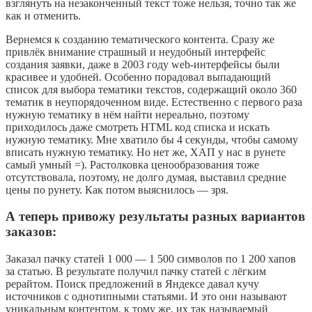
взглянуть на незаконченный текст тоже нельзя, точно так же
как и отменить.
Вернемся к созданию тематического контента. Сразу же
привлёк внимание страшный и неудобный интерфейс
создания заявки, даже в 2003 году web-интерфейсы были
красивее и удобней. Особенно порадовал выпадающий
список для выбора тематики текстов, содержащий около 360
тематик в неупорядоченном виде. Естественно с первого раза
нужную тематику в нём найти нереально, поэтому
приходилось даже смотреть HTML код списка и искать
нужную тематику. Мне хватило бы 4 секунды, чтобы самому
вписать нужную тематику. Но нет же, ХАП у нас в рунете
самый умный =). Растолковка ценообразования тоже
отсутствовала, поэтому, не долго думая, выставил средние
цены по рунету. Как потом выяснилось — зря.
А теперь привожу результаты разных вариантов
заказов:
Заказал пачку статей 1 000 — 1 500 символов по 1 200 хапов
за статью. В результате получил пачку статей с лёгким
рерайтом. Поиск предложений в Яндексе давал кучу
источников с однотипными статьями. И это они называют
уникальным контентом, к тому же, их так называемый