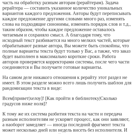
часть на обработку разным авторам (рерайтерам). Задача
рерайтера — составить указанное количество уникальных
вариантов каждого предложения. Авторы будут переписывать
каждое предложение другими словами много раз, изменять
слова на подходящие синонимы, изменять порядок слов и т.д.,
таким образом, чтобы каждое предложение оставалось
читаемым и сохраняло смысл. А благодаря тому, что
исходный текст разбивается на много мелких частей, которые
обрабатывают разные автора, Вы можете быть спокойны, что
полные варианты текста будут только у Вас, а также, что заказ
будет выполнен в максимально короткие сроки. Работа
авторов проверяется корректорами системы, после чего части
соединяются и Вы получаете готовые варианты.
На самом деле никакого отношения к рерайту этот раздел не
имеет. В этом разделе можно всего лишь получить шаблон для
рандомизации текста в виде:
Всем[привет|хелоу]! [Как пройти в библиотеку|Сколько
градусов ниже ноля]?
К тому же их система разбития текста на части и передача
разным исполнителям не ускоряет процесс, как они заявляют,
а наоборот замедляет — иногда последний фрагмент текста
может несколько дней или недель висеть без исполнителя. И