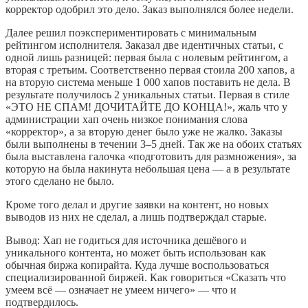
корректор одобрил это дело. Заказ выполнялся более недели.
Далее решил поэкспериментировать с минимальным
рейтингом исполнителя. Заказал две идентичных статьи, с
одной лишь разницей: первая была с нолевым рейтингом, а
вторая с третьим. Соответственно первая стоила 200 хапов, а
на вторую система меньше 1 000 хапов поставить не дела. В
результате получилось 2 уникальных статьи. Первая в стиле
«ЭТО НЕ СПАМ! ДОЧИТАЙТЕ ДО КОНЦА!», жаль что у
администрации хап очень низкое понимания слова
«корректор», а за вторую денег было уже не жалко. Заказы
были выполнены в течении 3–5 дней. Так же на обоих статьях
была выставлена галочка «подготовить для размножения», за
которую на была накинута небольшая цена — а в результате
этого сделано не было.
Кроме того делал и другие заявки на контент, но новых
выводов из них не сделал, а лишь подтверждал старые.
Вывод: Хап не годиться для источника дешёвого и
уникального контента, но может быть использован как
обычная биржа копирайта. Куда лучше воспользоваться
специализированной биржей. Как говориться «Сказать что
умеем всё — означает не умеем ничего» — что и
подтвердилось.