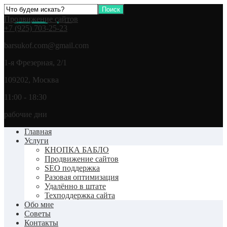
Продвижение сайтов
+7 (925) 703-25-23
barsukof.com@gmail.com
1-я Фрезерная, 2/1
109202, Москва
11:00 - 18:30
рабочие дни
Главная
Услуги
КНОПКА БАБЛО
Продвижение сайтов
SEO поддержка
Разовая оптимизация
Удалённо в штате
Техподдержка сайта
Обо мне
Советы
Контакты