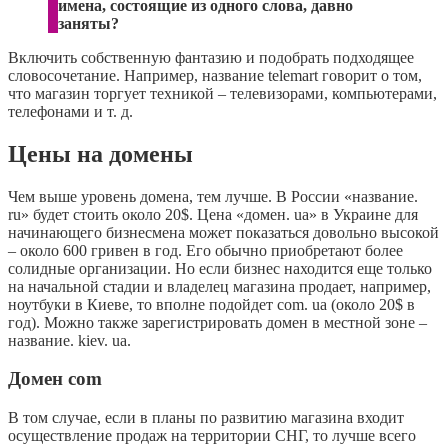
имена, состоящие из одного слова, давно
заняты?
Включить собственную фантазию и подобрать подходящее
словосочетание. Например, название telemart говорит о том,
что магазин торгует техникой – телевизорами, компьютерами,
телефонами и т. д.
Цены на домены
Чем выше уровень домена, тем лучше. В России «название.
ru» будет стоить около 20$. Цена «домен. ua» в Украине для
начинающего бизнесмена может показаться довольно высокой
– около 600 гривен в год. Его обычно приобретают более
солидные организации. Но если бизнес находится еще только
на начальной стадии и владелец магазина продает, например,
ноутбуки в Киеве, то вполне подойдет com. ua (около 20$ в
год). Можно также зарегистрировать домен в местной зоне –
название. kiev. ua.
Домен com
В том случае, если в планы по развитию магазина входит
осуществление продаж на территории СНГ, то лучше всего