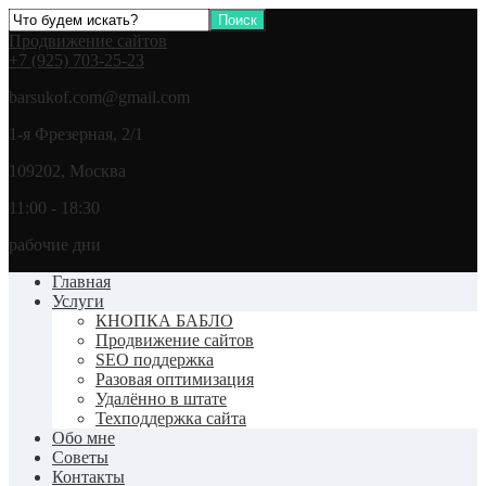
Продвижение сайтов
+7 (925) 703-25-23
barsukof.com@gmail.com
1-я Фрезерная, 2/1
109202, Москва
11:00 - 18:30
рабочие дни
Главная
Услуги
КНОПКА БАБЛО
Продвижение сайтов
SEO поддержка
Разовая оптимизация
Удалённо в штате
Техподдержка сайта
Обо мне
Советы
Контакты