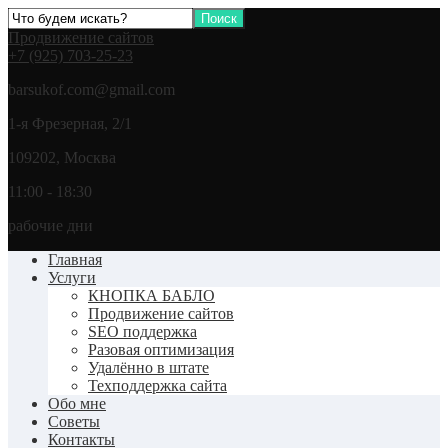
Продвижение сайтов
+7 (925) 703-25-23
barsukof.com@gmail.com
1-я Фрезерная, 2/1
109202, Москва
11:00 - 18:30
рабочие дни
Главная
Услуги
КНОПКА БАБЛО
Продвижение сайтов
SEO поддержка
Разовая оптимизация
Удалённо в штате
Техподдержка сайта
Обо мне
Советы
Контакты