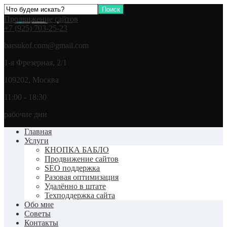
Продвижение сайтов
+7 (925) 703-25-23
barsukof.com@gmail.com
1-я Фрезерная, 2/1
109202, Москва
11:00 - 18:30
рабочие дни
Главная
Услуги
КНОПКА БАБЛО
Продвижение сайтов
SEO поддержка
Разовая оптимизация
Удалённо в штате
Техподдержка сайта
Обо мне
Советы
Контакты