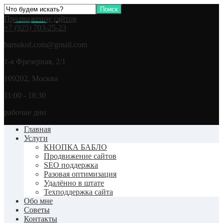
Продвижение сайтов
+7 (925) 703-25-23
barsukof.com@gmail.com
1-я Фрезерная, 2/1
109202, Москва
11:00 - 18:30
рабочие дни
Главная
Услуги
КНОПКА БАБЛО
Продвижение сайтов
SEO поддержка
Разовая оптимизация
Удалённо в штате
Техподдержка сайта
Обо мне
Советы
Контакты