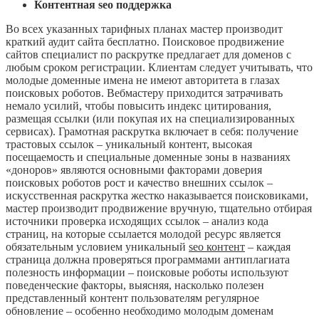
Контентная seo поддержка
Во всех указанных тарифных планах мастер производит
краткий аудит сайта бесплатно. Поисковое продвижение
сайтов специалист по раскрутке предлагает для доменов с
любым сроком регистрации. Клиентам следует учитывать, что
молодые доменные имена не имеют авторитета в глазах
поисковых роботов. Вебмастеру приходится затрачивать
немало усилий, чтобы повысить индекс цитирования,
размещая ссылки (или покупая их на специализированных
сервисах). Грамотная раскрутка включает в себя: получение
трастовых ссылок – уникальный контент, высокая
посещаемость и специальные доменные зоны в названиях
«доноров» являются основными факторами доверия
поисковых роботов рост и качество внешних ссылок –
искусственная раскрутка жестко наказывается поисковиками,
мастер производит продвижение вручную, тщательно отбирая
источники проверка исходящих ссылок – анализ кода
страниц, на которые ссылается молодой ресурс является
обязательным условием уникальный
seo контент
– каждая
страница должна проверяться программами антиплагиата
полезность информации – поисковые роботы используют
поведенческие факторы, выясняя, насколько полезен
представленный контент пользователям регулярное
обновление – особенно необходимо молодым доменам