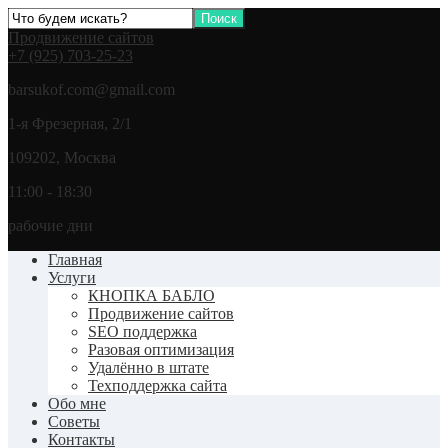
Продвижение сайтов
+7 (925) 703-25-23
barsukof.com@gmail.com
1-я Фрезерная, 2/1
109202, Москва
11:00 - 18:30
рабочие дни
Главная
Услуги
КНОПКА БАБЛО
Продвижение сайтов
SEO поддержка
Разовая оптимизация
Удалённо в штате
Техподдержка сайта
Обо мне
Советы
Контакты