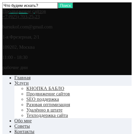
Продвижение сайтов
+7 (925) 703-25-23
barsukof.com@gmail.com
1-я Фрезерная, 2/1
109202, Москва
11:00 - 18:30
рабочие дни
Главная
Услуги
КНОПКА БАБЛО
Продвижение сайтов
SEO поддержка
Разовая оптимизация
Удалённо в штате
Техподдержка сайта
Обо мне
Советы
Контакты