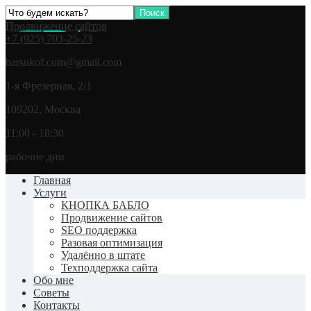
Продвижение сайтов
+7 (925) 703-25-23
barsukof.com@gmail.com
1-я Фрезерная, 2/1
109202, Москва
11:00 - 18:30
рабочие дни
Главная
Услуги
КНОПКА БАБЛО
Продвижение сайтов
SEO поддержка
Разовая оптимизация
Удалённо в штате
Техподдержка сайта
Обо мне
Советы
Контакты