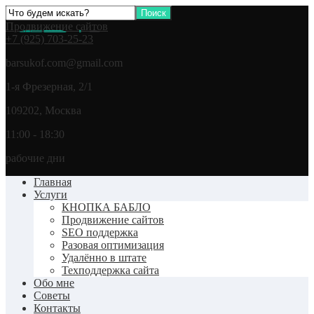
Продвижение сайтов
+7 (925) 703-25-23
barsukof.com@gmail.com
1-я Фрезерная, 2/1
109202, Москва
11:00 - 18:30
рабочие дни
Главная
Услуги
КНОПКА БАБЛО
Продвижение сайтов
SEO поддержка
Разовая оптимизация
Удалённо в штате
Техподдержка сайта
Обо мне
Советы
Контакты